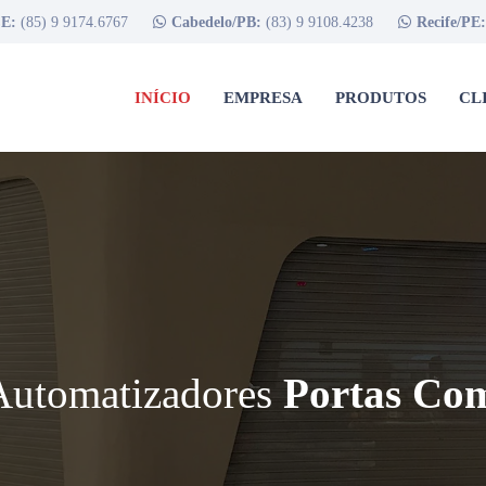
CE:
(85) 9 9174.6767
Cabedelo/PB:
(83) 9 9108.4238
Recife/PE
INÍCIO
EMPRESA
PRODUTOS
CL
Automatizadores
Portas Com