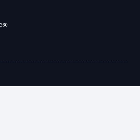
-360
t® Cloud