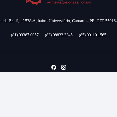
nida Brasil, n° 538-A, bairro Universitário, Caruaru – PE. CEP 55016
(81) 99387.0057
(83) 98833.3345
(85) 99110.1565
 Águia Automatizadores - Todos os direitos reservados - criado por
Line Hos