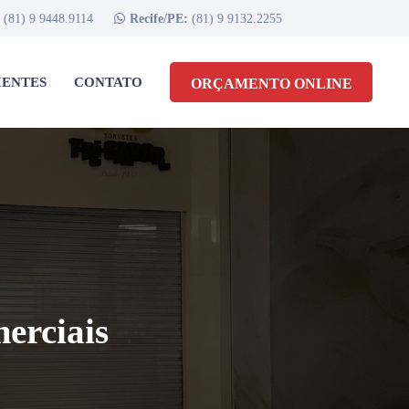
:
(81) 9 9448.9114
Recife/PE:
(81) 9 9132.2255
IENTES
CONTATO
ORÇAMENTO ONLINE
erciais