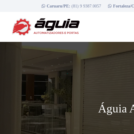
Caruaru/PE:
(81) 9 9387.0057
Fortaleza/
Águia 